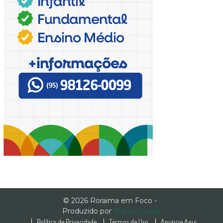
© 2026 Roraima em Foco -
Produzido por
Branco Sousa
Política de Privacidade
Termos de Uso
Anuncie Aqui