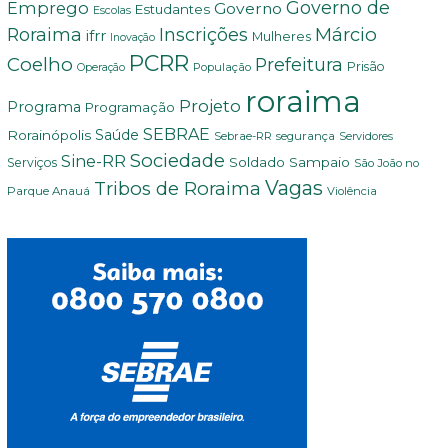
Governo de
Emprego
Governo
Estudantes
Escolas
Márcio
Roraima
Inscrições
ifrr
Mulheres
Inovação
PCRR
Coelho
Prefeitura
Prisão
População
Operação
roraima
Projeto
Programa
Programação
SEBRAE
Rorainópolis
Saúde
Sebrae-RR
segurança
Servidores
Sociedade
Sine-RR
Soldado Sampaio
Serviços
São João no
Vagas
Tribos de Roraima
Parque Anauá
Violência