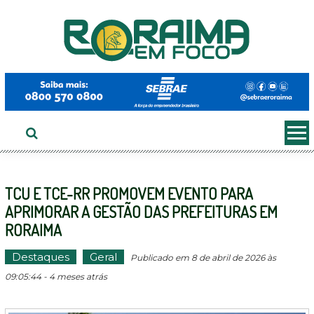
Ir
ao
conteúdo
TCU E TCE-RR PROMOVEM EVENTO PARA
APRIMORAR A GESTÃO DAS PREFEITURAS EM
RORAIMA
Destaques
Geral
Publicado em 8 de abril de 2026 às
09:05:44 - 4 meses atrás