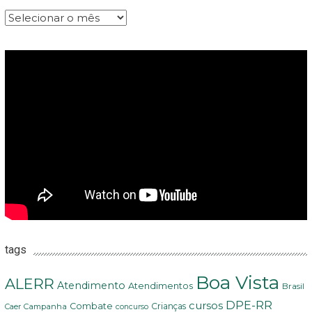
Arquivos
tags
Boa Vista
ALERR
Atendimento
Atendimentos
Brasil
DPE-RR
cursos
Combate
Crianças
Campanha
Caer
concurso