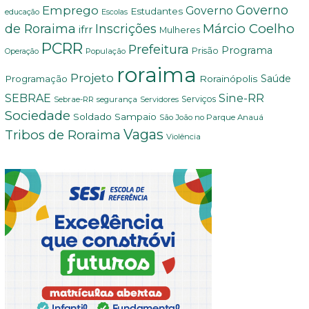
Governo
Emprego
Governo
Estudantes
educação
Escolas
Márcio Coelho
de Roraima
Inscrições
ifrr
Mulheres
PCRR
Prefeitura
Programa
Prisão
População
Operação
roraima
Projeto
Saúde
Programação
Rorainópolis
Sine-RR
SEBRAE
Serviços
Sebrae-RR
segurança
Servidores
Sociedade
Soldado Sampaio
São João no Parque Anauá
Vagas
Tribos de Roraima
Violência