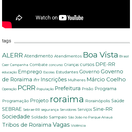
tags
Boa Vista
ALERR
Atendimento
Atendimentos
Brasil
DPE-RR
cursos
Combate
Crianças
Campanha
Caer
concurso
Governo
Emprego
Governo
Estudantes
educação
Escolas
Márcio Coelho
de Roraima
Inscrições
ifrr
Mulheres
PCRR
Prefeitura
Programa
Prisão
População
Operação
roraima
Projeto
Saúde
Programação
Rorainópolis
Sine-RR
SEBRAE
Serviços
Sebrae-RR
segurança
Servidores
Sociedade
Soldado Sampaio
São João no Parque Anauá
Vagas
Tribos de Roraima
Violência