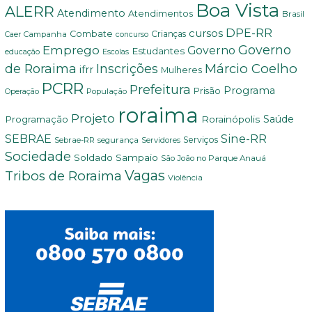
Boa Vista
ALERR
Atendimento
Atendimentos
Brasil
DPE-RR
cursos
Combate
Crianças
Campanha
Caer
concurso
Governo
Emprego
Governo
Estudantes
educação
Escolas
Márcio Coelho
de Roraima
Inscrições
ifrr
Mulheres
PCRR
Prefeitura
Programa
Prisão
População
Operação
roraima
Projeto
Saúde
Programação
Rorainópolis
Sine-RR
SEBRAE
Serviços
Sebrae-RR
segurança
Servidores
Sociedade
Soldado Sampaio
São João no Parque Anauá
Vagas
Tribos de Roraima
Violência