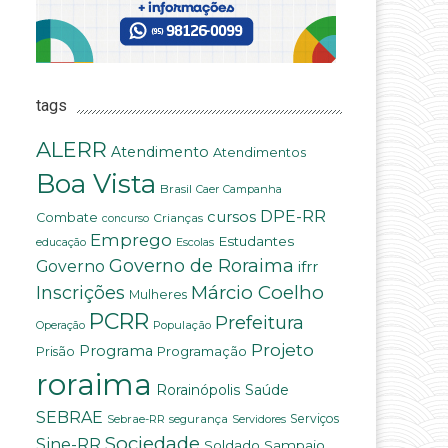
tags
ALERR
Atendimento
Atendimentos
Boa Vista
Brasil
Campanha
Caer
DPE-RR
cursos
Combate
Crianças
concurso
Emprego
Estudantes
educação
Escolas
Governo de Roraima
Governo
ifrr
Márcio Coelho
Inscrições
Mulheres
PCRR
Prefeitura
População
Operação
Projeto
Programa
Programação
Prisão
roraima
Saúde
Rorainópolis
SEBRAE
Serviços
Sebrae-RR
segurança
Servidores
Sociedade
Sine-RR
Soldado Sampaio