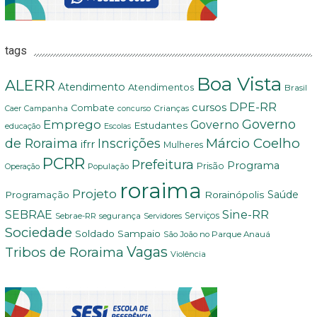
tags
Boa Vista
ALERR
Atendimento
Atendimentos
Brasil
DPE-RR
cursos
Combate
Crianças
Campanha
Caer
concurso
Governo
Emprego
Governo
Estudantes
educação
Escolas
Márcio Coelho
de Roraima
Inscrições
ifrr
Mulheres
PCRR
Prefeitura
Programa
Prisão
População
Operação
roraima
Projeto
Saúde
Programação
Rorainópolis
Sine-RR
SEBRAE
Serviços
Sebrae-RR
segurança
Servidores
Sociedade
Soldado Sampaio
São João no Parque Anauá
Vagas
Tribos de Roraima
Violência