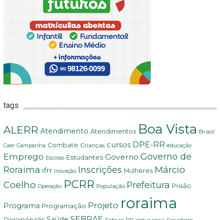
tags
Boa Vista
ALERR
Atendimento
Atendimentos
Brasil
DPE-RR
cursos
Combate
Crianças
Campanha
Caer
educação
Governo de
Emprego
Governo
Estudantes
Escolas
Márcio
Roraima
Inscrições
ifrr
Mulheres
Inovação
PCRR
Coelho
Prefeitura
Prisão
População
Operação
roraima
Projeto
Programa
Programação
SEBRAE
Rorainópolis
Saúde
Sebrae-RR
segurança
Servidores