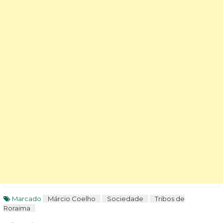
Marcado
Márcio Coelho
Sociedade
Tribos de
Roraima