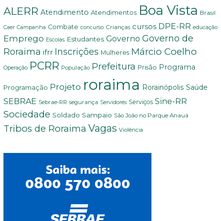
Boa Vista
ALERR
Atendimento
Atendimentos
Brasil
DPE-RR
cursos
Combate
Crianças
Campanha
educação
Caer
concurso
Governo de
Emprego
Governo
Estudantes
Escolas
Márcio Coelho
Roraima
Inscrições
ifrr
Mulheres
PCRR
Prefeitura
Programa
Prisão
População
Operação
roraima
Projeto
Saúde
Programação
Rorainópolis
Sine-RR
SEBRAE
Serviços
Sebrae-RR
segurança
Servidores
Sociedade
Soldado Sampaio
São João no Parque Anauá
Vagas
Tribos de Roraima
Violência