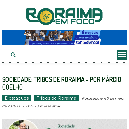
Ir
ao
conteúdo
SOCIEDADE: TRIBOS DE RORAIMA – POR MÁRCIO
COELHO
Destaques
Tribos de Roraima
Publicado em 7 de maio
de 2026 às 12:10:24 - 3 meses atrás