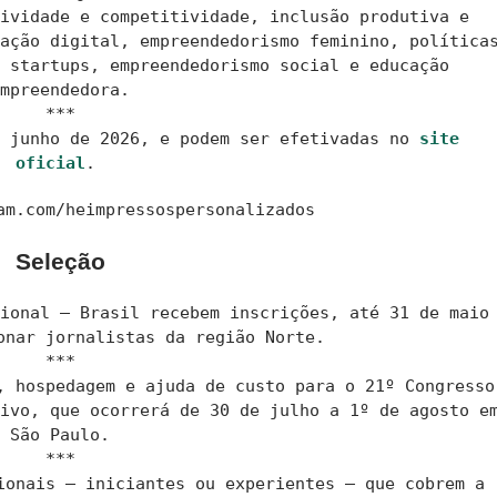
tividade e competitividade, inclusão produtiva e
mação digital, empreendedorismo feminino, política
e startups, empreendedorismo social e educação
empreendedora.
***
e junho de 2026, e podem ser efetivadas no
site
oficial
.
am.com/heimpressospersonalizados
Seleção
cional – Brasil recebem inscrições, até 31 de maio
onar jornalistas da região Norte.
***
, hospedagem e ajuda de custo para o 21º Congresso
tivo, que ocorrerá de 30 de julho a 1º de agosto e
São Paulo.
***
ionais — iniciantes ou experientes — que cobrem a