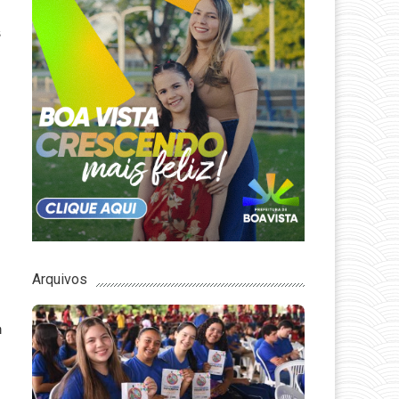
s
Arquivos
m