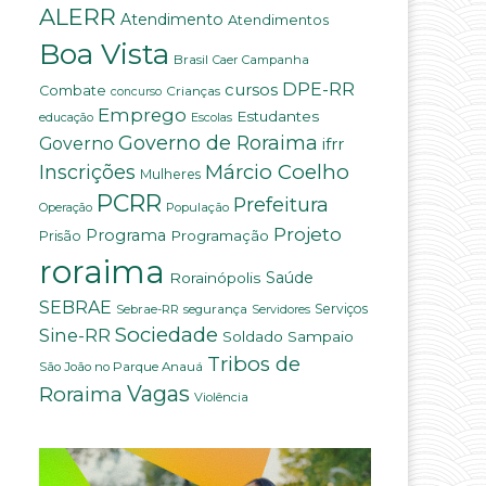
ALERR
Atendimento
Atendimentos
Boa Vista
Brasil
Campanha
Caer
DPE-RR
cursos
Combate
Crianças
concurso
Emprego
Estudantes
educação
Escolas
Governo de Roraima
Governo
ifrr
Márcio Coelho
Inscrições
Mulheres
PCRR
Prefeitura
População
.
Operação
Projeto
Programa
Programação
Prisão
roraima
Saúde
Rorainópolis
SEBRAE
Serviços
Sebrae-RR
segurança
Servidores
Sociedade
Sine-RR
Soldado Sampaio
Tribos de
São João no Parque Anauá
Vagas
Roraima
Violência