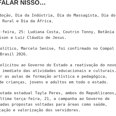
FALAR NISSO…
doção, Dia da Indústria, Dia do Massagista, Dia do
r Rural e Dia da África.
a-feira, 25: Ludiana Costa, Coutrin Tonny, Betânia
ison e Luiz Cláudio de Jesus.
político, Marcelo Senise, foi confirmado no Compol
Brasil 2026.
solicitou ao Governo do Estado a reativação do nov
o imediato das atividades educacionais e culturais
ar as aulas de formação artística e pedagógica,
de crianças, jovens e adultos em todo o estado.
putada estadual Tayla Peres, ambos do Republicanos
última terça-feira, 21, a campanha ao Governo de
tadas propostas voltadas para áreas como saúde,
cação e valorização dos servidores.