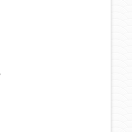
o
.
,