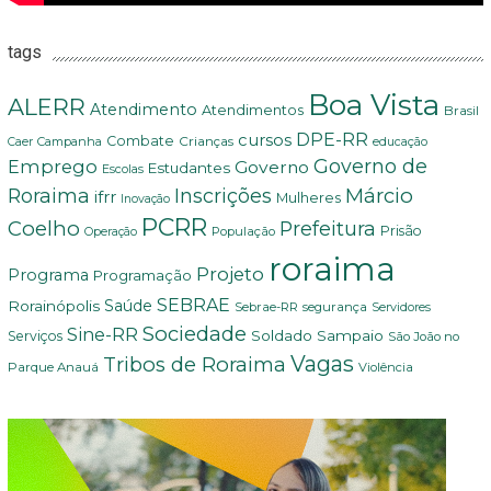
tags
Boa Vista
ALERR
Atendimento
Atendimentos
Brasil
DPE-RR
cursos
Combate
Crianças
Campanha
Caer
educação
Governo de
Emprego
Governo
Estudantes
Escolas
Márcio
Roraima
Inscrições
ifrr
Mulheres
Inovação
PCRR
Coelho
Prefeitura
Prisão
População
Operação
roraima
Projeto
Programa
Programação
SEBRAE
Rorainópolis
Saúde
Sebrae-RR
segurança
Servidores
Sociedade
Sine-RR
Soldado Sampaio
Serviços
São João no
Vagas
Tribos de Roraima
Parque Anauá
Violência