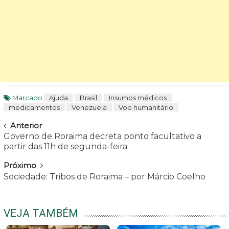
Marcado
Ajuda
Brasil
Insumos médicos
medicamentos
Venezuela
Voo humanitário
Navegar
Anterior
Governo de Roraima decreta ponto facultativo a
partir das 11h de segunda-feira
Próximo
Sociedade: Tribos de Roraima – por Márcio Coelho
VEJA TAMBÉM