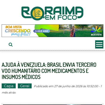
Ir
ao
conteúdo
AJUDA À VENEZUELA: BRASIL ENVIA TERCEIRO
VOO HUMANITÁRIO COM MEDICAMENTOS E
INSUMOS MÉDICOS
Capa
Geral
Publicado em 27 de junho de 2026 às 10:52:00 - 1
mês atrás