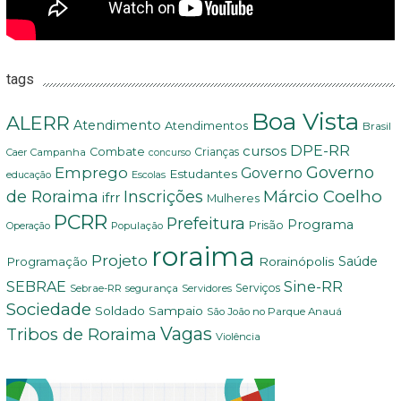
tags
Boa Vista
ALERR
Atendimento
Atendimentos
Brasil
DPE-RR
cursos
Combate
Crianças
Campanha
Caer
concurso
Governo
Emprego
Governo
Estudantes
educação
Escolas
Márcio Coelho
de Roraima
Inscrições
ifrr
Mulheres
PCRR
Prefeitura
Programa
Prisão
População
Operação
roraima
Projeto
Saúde
Programação
Rorainópolis
Sine-RR
SEBRAE
Serviços
Sebrae-RR
segurança
Servidores
Sociedade
Soldado Sampaio
São João no Parque Anauá
Vagas
Tribos de Roraima
Violência