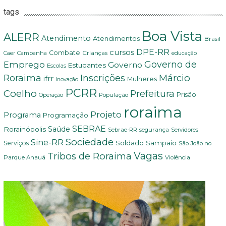
tags
Boa Vista
ALERR
Atendimento
Atendimentos
Brasil
DPE-RR
cursos
Combate
Crianças
Campanha
Caer
educação
Governo de
Emprego
Governo
Estudantes
Escolas
Márcio
Roraima
Inscrições
ifrr
Mulheres
Inovação
PCRR
Coelho
Prefeitura
Prisão
População
Operação
roraima
Projeto
Programa
Programação
SEBRAE
Rorainópolis
Saúde
Sebrae-RR
segurança
Servidores
Sociedade
Sine-RR
Soldado Sampaio
Serviços
São João no
Vagas
Tribos de Roraima
Parque Anauá
Violência