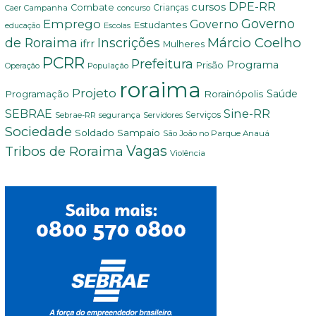
DPE-RR
cursos
Combate
Crianças
Campanha
Caer
concurso
Governo
Emprego
Governo
Estudantes
educação
Escolas
Márcio Coelho
de Roraima
Inscrições
ifrr
Mulheres
PCRR
Prefeitura
Programa
Prisão
População
Operação
roraima
Projeto
Saúde
Programação
Rorainópolis
Sine-RR
SEBRAE
Serviços
Sebrae-RR
segurança
Servidores
Sociedade
Soldado Sampaio
São João no Parque Anauá
Vagas
Tribos de Roraima
Violência