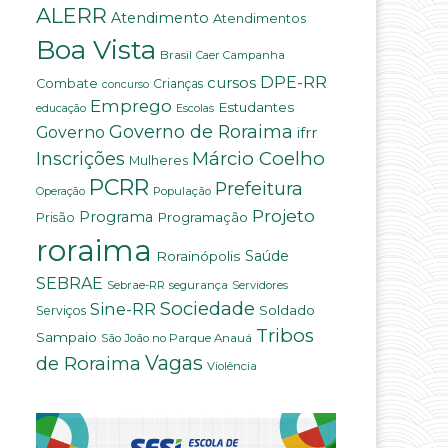
ALERR
Atendimento
Atendimentos
Boa Vista
Brasil
Campanha
Caer
DPE-RR
cursos
Combate
Crianças
concurso
Emprego
Estudantes
educação
Escolas
Governo de Roraima
Governo
ifrr
Márcio Coelho
Inscrições
Mulheres
PCRR
Prefeitura
População
Operação
Projeto
Programa
Programação
Prisão
roraima
Saúde
Rorainópolis
SEBRAE
Sebrae-RR
segurança
Servidores
Sociedade
Sine-RR
Soldado
Serviços
Tribos
Sampaio
São João no Parque Anauá
Vagas
de Roraima
Violência