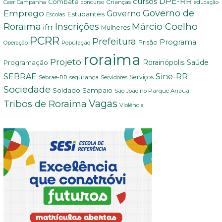
DPE-RR
cursos
Combate
Crianças
Campanha
educação
Caer
concurso
Governo de
Emprego
Governo
Estudantes
Escolas
Márcio Coelho
Roraima
Inscrições
ifrr
Mulheres
PCRR
Prefeitura
Programa
Prisão
População
Operação
roraima
Projeto
Saúde
Programação
Rorainópolis
Sine-RR
SEBRAE
Serviços
Sebrae-RR
segurança
Servidores
Sociedade
Soldado Sampaio
São João no Parque Anauá
Vagas
Tribos de Roraima
Violência