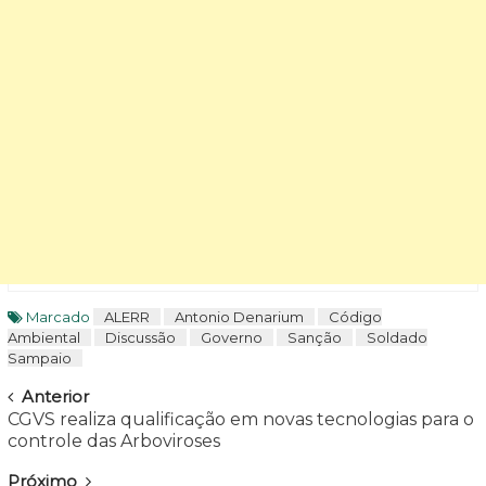
Marcado
ALERR
Antonio Denarium
Código
Ambiental
Discussão
Governo
Sanção
Soldado
Sampaio
Navegar
Anterior
CGVS realiza qualificação em novas tecnologias para o
controle das Arboviroses
Próximo