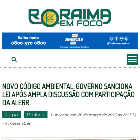
Ir
ao
conteúdo
NOVO CÓDIGO AMBIENTAL: GOVERNO SANCIONA
LEI APÓS AMPLA DISCUSSÃO COM PARTICIPAÇÃO
DA ALERR
Capa
Política
Publicado em 26 de março de 2026 às 21:53:13
- 4 meses atrás