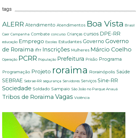
tags
Boa Vista
ALERR
Atendimento
Atendimentos
Brasil
DPE-RR
cursos
Combate
Crianças
Campanha
Caer
concurso
Governo
Emprego
Governo
Estudantes
educação
Escolas
Márcio Coelho
de Roraima
Inscrições
ifrr
Mulheres
PCRR
Prefeitura
Programa
Prisão
População
Operação
roraima
Projeto
Saúde
Programação
Rorainópolis
Sine-RR
SEBRAE
Serviços
Sebrae-RR
segurança
Servidores
Sociedade
Soldado Sampaio
São João no Parque Anauá
Vagas
Tribos de Roraima
Violência