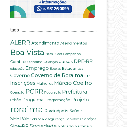
tags
ALERR
Atendimento
Atendimentos
Boa Vista
Brasil
Campanha
Caer
DPE-RR
cursos
Combate
Crianças
concurso
Emprego
Estudantes
educação
Escolas
Governo de Roraima
Governo
ifrr
Márcio Coelho
Inscrições
Mulheres
PCRR
Prefeitura
População
Operação
Projeto
Programa
Programação
Prisão
roraima
Saúde
Rorainópolis
SEBRAE
Serviços
Sebrae-RR
segurança
Servidores
Sociedade
Sine-RR
Soldado Sampaio