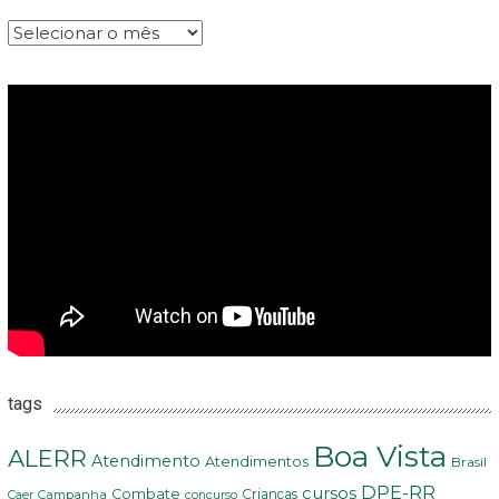
Arquivos
tags
Boa Vista
ALERR
Atendimento
Atendimentos
Brasil
DPE-RR
cursos
Combate
Crianças
Campanha
Caer
concurso