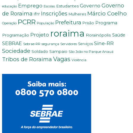
Governo
Emprego
Governo
Estudantes
educação
Escolas
Márcio Coelho
de Roraima
Inscrições
ifrr
Mulheres
PCRR
Prefeitura
Programa
Prisão
População
Operação
roraima
Projeto
Saúde
Programação
Rorainópolis
Sine-RR
SEBRAE
Serviços
Sebrae-RR
segurança
Servidores
Sociedade
Soldado Sampaio
São João no Parque Anauá
Vagas
Tribos de Roraima
Violência