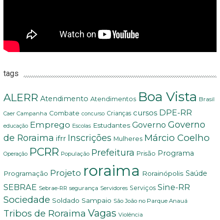
tags
Boa Vista
ALERR
Atendimento
Atendimentos
Brasil
DPE-RR
cursos
Combate
Crianças
Campanha
Caer
concurso
Governo
Emprego
Governo
Estudantes
educação
Escolas
Márcio Coelho
de Roraima
Inscrições
ifrr
Mulheres
PCRR
Prefeitura
Programa
Prisão
População
Operação
roraima
Projeto
Saúde
Programação
Rorainópolis
SEBRAE
Sine-RR
Serviços
Sebrae-RR
segurança
Servidores
Sociedade
Soldado Sampaio
São João no Parque Anauá
Vagas
Tribos de Roraima
Violência