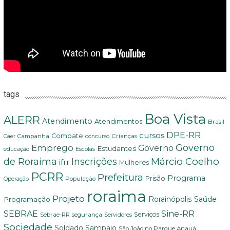
tags
Boa Vista
ALERR
Atendimento
Atendimentos
Brasil
DPE-RR
cursos
Combate
Crianças
Campanha
Caer
concurso
Governo
Emprego
Governo
Estudantes
educação
Escolas
Márcio Coelho
de Roraima
Inscrições
ifrr
Mulheres
PCRR
Prefeitura
Programa
Prisão
População
Operação
roraima
Projeto
Saúde
Programação
Rorainópolis
Sine-RR
SEBRAE
Serviços
Sebrae-RR
segurança
Servidores
Sociedade
Soldado Sampaio
São João no Parque Anauá