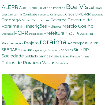
Boa Vista
ALERR
Atendimento
Atendimentos
Brasil
DPE-RR
cursos
Combate
Crianças
Campanha
educação
Caer
concurso
Governo de
Emprego
Governo
Estudantes
Escolas
Márcio Coelho
Roraima
Inscrições
ifrr
Mulheres
PCRR
Prefeitura
Programa
Prisão
População
Operação
roraima
Projeto
Saúde
Programação
Rorainópolis
Sine-RR
SEBRAE
Serviços
Sebrae-RR
segurança
Servidores
Sociedade
Soldado Sampaio
São João no Parque Anauá
Vagas
Tribos de Roraima
Violência