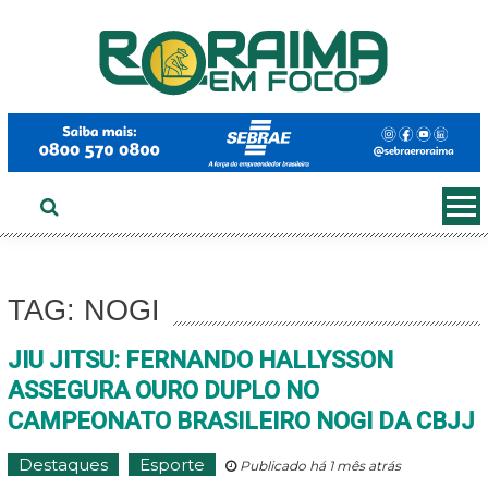
Ir
ao
conteúdo
TAG: NOGI
JIU JITSU: FERNANDO HALLYSSON
ASSEGURA OURO DUPLO NO
CAMPEONATO BRASILEIRO NOGI DA CBJJ
Destaques
Esporte
Publicado há 1 mês atrás