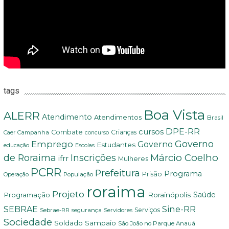
tags
Boa Vista
ALERR
Atendimento
Atendimentos
Brasil
DPE-RR
cursos
Combate
Crianças
Campanha
Caer
concurso
Governo
Emprego
Governo
Estudantes
educação
Escolas
Márcio Coelho
de Roraima
Inscrições
ifrr
Mulheres
PCRR
Prefeitura
Programa
Prisão
População
Operação
roraima
Projeto
Saúde
Programação
Rorainópolis
Sine-RR
SEBRAE
Serviços
Sebrae-RR
segurança
Servidores
Sociedade
Soldado Sampaio
São João no Parque Anauá