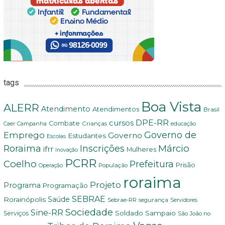
tags
Boa Vista
ALERR
Atendimento
Atendimentos
Brasil
DPE-RR
cursos
Combate
Crianças
Campanha
Caer
educação
Governo de
Emprego
Governo
Estudantes
Escolas
Márcio
Roraima
Inscrições
ifrr
Mulheres
Inovação
PCRR
Coelho
Prefeitura
Prisão
População
Operação
roraima
Projeto
Programa
Programação
SEBRAE
Rorainópolis
Saúde
Sebrae-RR
segurança
Servidores
Sociedade
Sine-RR
Soldado Sampaio
Serviços
São João no