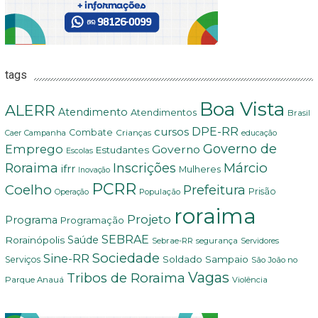
tags
Boa Vista
ALERR
Atendimento
Atendimentos
Brasil
DPE-RR
cursos
Combate
Crianças
Campanha
Caer
educação
Governo de
Emprego
Governo
Estudantes
Escolas
Márcio
Roraima
Inscrições
ifrr
Mulheres
Inovação
PCRR
Coelho
Prefeitura
Prisão
População
Operação
roraima
Projeto
Programa
Programação
SEBRAE
Rorainópolis
Saúde
Sebrae-RR
segurança
Servidores
Sociedade
Sine-RR
Soldado Sampaio
Serviços
São João no
Vagas
Tribos de Roraima
Parque Anauá
Violência