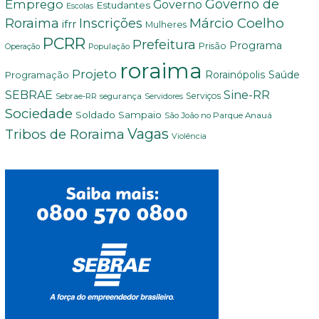
Governo de
Emprego
Governo
Estudantes
Escolas
Márcio Coelho
Roraima
Inscrições
ifrr
Mulheres
PCRR
Prefeitura
Programa
Prisão
População
Operação
roraima
Projeto
Saúde
Programação
Rorainópolis
Sine-RR
SEBRAE
Serviços
Sebrae-RR
segurança
Servidores
Sociedade
Soldado Sampaio
São João no Parque Anauá
Vagas
Tribos de Roraima
Violência