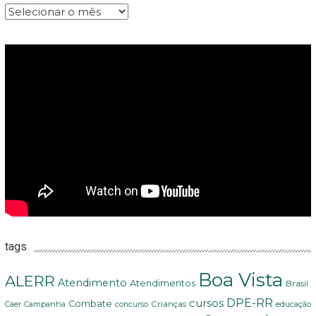
Arquivos
tags
Boa Vista
ALERR
Atendimento
Atendimentos
Brasil
DPE-RR
cursos
Combate
Crianças
Campanha
educação
Caer
concurso