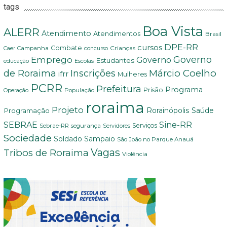
tags
Boa Vista
ALERR
Atendimento
Atendimentos
Brasil
DPE-RR
cursos
Combate
Crianças
Campanha
Caer
concurso
Governo
Emprego
Governo
Estudantes
educação
Escolas
Márcio Coelho
de Roraima
Inscrições
ifrr
Mulheres
PCRR
Prefeitura
Programa
Prisão
População
Operação
roraima
Projeto
Saúde
Programação
Rorainópolis
Sine-RR
SEBRAE
Serviços
Sebrae-RR
segurança
Servidores
Sociedade
Soldado Sampaio
São João no Parque Anauá
Vagas
Tribos de Roraima
Violência