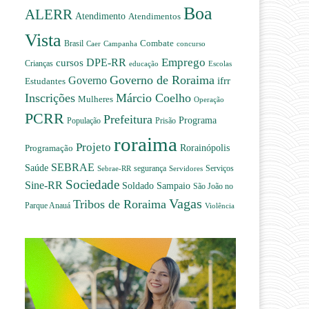
Boa
ALERR
Atendimento
Atendimentos
Vista
Combate
Brasil
Caer
Campanha
concurso
Emprego
DPE-RR
cursos
Crianças
educação
Escolas
Governo de Roraima
Governo
ifrr
Estudantes
Inscrições
Márcio Coelho
Mulheres
Operação
PCRR
Prefeitura
Programa
Prisão
População
roraima
Projeto
Programação
Rorainópolis
SEBRAE
Saúde
Serviços
Sebrae-RR
segurança
Servidores
Sociedade
Sine-RR
Soldado Sampaio
São João no
Vagas
Tribos de Roraima
Parque Anauá
Violência