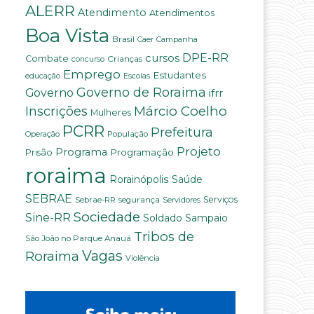
ALERR
Atendimento
Atendimentos
Boa Vista
Brasil
Campanha
Caer
DPE-RR
cursos
Combate
Crianças
concurso
Emprego
Estudantes
educação
Escolas
Governo de Roraima
Governo
ifrr
Márcio Coelho
Inscrições
Mulheres
PCRR
Prefeitura
População
Operação
Projeto
Programa
Programação
Prisão
roraima
Saúde
Rorainópolis
SEBRAE
Serviços
Sebrae-RR
segurança
Servidores
Sociedade
Sine-RR
Soldado Sampaio
Tribos de
São João no Parque Anauá
Vagas
Roraima
Violência