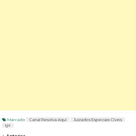
Marcado
Canal Resolva Aqui
Juizados Especiais Cíveis
tjrr