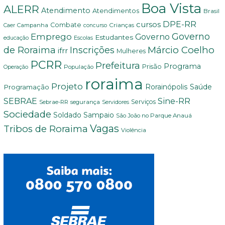
Boa Vista
ALERR
Atendimento
Atendimentos
Brasil
DPE-RR
cursos
Combate
Crianças
Campanha
Caer
concurso
Governo
Emprego
Governo
Estudantes
educação
Escolas
Márcio Coelho
de Roraima
Inscrições
ifrr
Mulheres
PCRR
Prefeitura
Programa
Prisão
População
Operação
roraima
Projeto
Saúde
Programação
Rorainópolis
Sine-RR
SEBRAE
Serviços
Sebrae-RR
segurança
Servidores
Sociedade
Soldado Sampaio
São João no Parque Anauá
Vagas
Tribos de Roraima
Violência