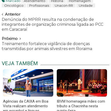
Marcado
Atendimento
História
Homenagem
Oncológico
Profissionais
Unacon-RR
Unidade
Navegar
Anterior
Denúncia do MPRR resulta na condenação de
integrantes de organização criminosa ligada ao PCC
em Caracaraí
Próximo
Treinamento fortalece vigilância de doenças
transmitidas por animais silvestres em Roraima
VEJA TAMBÉM
Agências da CAIXA em Boa
IBVM homenageia mães com
Vista realizam atendimento
tributo a Chacrinha nesta
em espanhol e línguas
quinta-feira