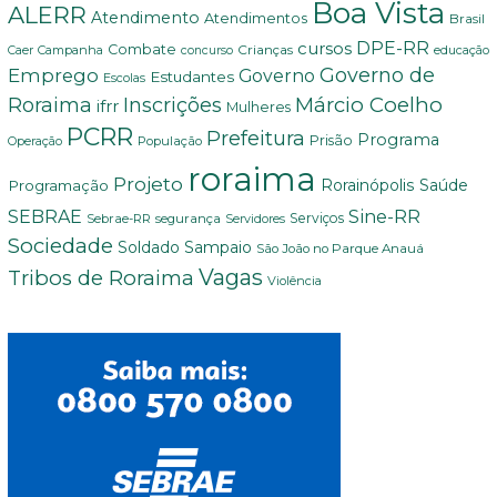
Boa Vista
ALERR
Atendimento
Atendimentos
Brasil
DPE-RR
cursos
Combate
Crianças
Campanha
educação
Caer
concurso
Governo de
Emprego
Governo
Estudantes
Escolas
Márcio Coelho
Roraima
Inscrições
ifrr
Mulheres
PCRR
Prefeitura
Programa
Prisão
População
Operação
roraima
Projeto
Saúde
Programação
Rorainópolis
Sine-RR
SEBRAE
Serviços
Sebrae-RR
segurança
Servidores
Sociedade
Soldado Sampaio
São João no Parque Anauá
Vagas
Tribos de Roraima
Violência