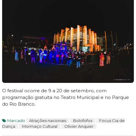
O festival ocorre de 9 a 20 de setembro, com
programação gratuita no Teatro Municipal e no Parque
do Rio Branco.
Marcado
Atrações nacionais
Bolofofos
Focus Cia de
Dança
Mormaço Cultural
Olivier Anquier