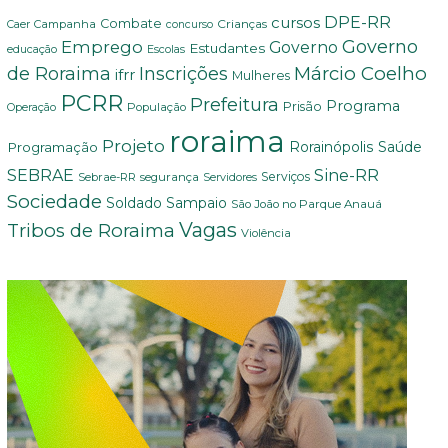
DPE-RR
cursos
Combate
Crianças
Campanha
Caer
concurso
Governo
Emprego
Governo
Estudantes
educação
Escolas
Márcio Coelho
de Roraima
Inscrições
ifrr
Mulheres
PCRR
Prefeitura
Programa
Prisão
População
Operação
roraima
Projeto
Saúde
Programação
Rorainópolis
Sine-RR
SEBRAE
Serviços
Sebrae-RR
segurança
Servidores
Sociedade
Soldado Sampaio
São João no Parque Anauá
Vagas
Tribos de Roraima
Violência