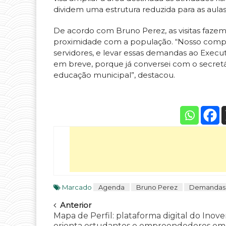
dividem uma estrutura reduzida para as aulas
De acordo com Bruno Perez, as visitas fazem
proximidade com a população. “Nosso compro
servidores, e levar essas demandas ao Execu
em breve, porque já conversei com o secret
educação municipal”, destacou.
Marcado
Agenda
Bruno Perez
Demandas
Navegar
Anterior
Mapa de Perfil: plataforma digital do Inov
orienta estudantes e empreendedores em