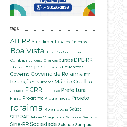
tags
ALERR
Atendimento
Atendimentos
Boa Vista
Brasil
Campanha
Caer
DPE-RR
cursos
Combate
Crianças
concurso
Emprego
Estudantes
educação
Escolas
Governo de Roraima
Governo
ifrr
Márcio Coelho
Inscrições
Mulheres
PCRR
Prefeitura
População
Operação
Projeto
Programa
Programação
Prisão
roraima
Saúde
Rorainópolis
SEBRAE
Serviços
Sebrae-RR
segurança
Servidores
Sociedade
Sine-RR
Soldado Sampaio