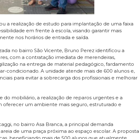
ou a realização de estudo para implantação de uma faixa
ibilidade em frente à escola, visando garantir mais
ente nos horários de entrada e saída.
izada no bairro São Vicente, Bruno Perez identificou a
res, com a contratação imediata de merendeiras,
agilização na entrega de material pedagógico, fardamento
e ar-condicionado. A unidade atende mais de 600 alunos e,
iais para evitar a sobrecarga dos profissionais e melhorar
 do mobiliário, a realização de reparos urgentes e a
em oferecer um ambiente mais seguro, estruturado e
ggi, no bairro Asa Branca, a principal demanda
 areia de uma praça próxima ao espaço escolar. A proposta
ísicas, beneficiando mais de 500 alunos que atualmente