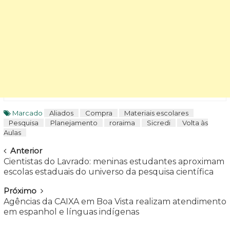
Marcado
Aliados
Compra
Materiais escolares
Pesquisa
Planejamento
roraima
Sicredi
Volta às
Aulas
Navegar
Anterior
Cientistas do Lavrado: meninas estudantes aproximam
escolas estaduais do universo da pesquisa científica
Próximo
Agências da CAIXA em Boa Vista realizam atendimento
em espanhol e línguas indígenas