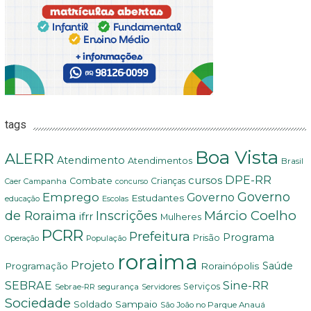
tags
Boa Vista
ALERR
Atendimento
Atendimentos
Brasil
DPE-RR
cursos
Combate
Crianças
Campanha
Caer
concurso
Governo
Emprego
Governo
Estudantes
educação
Escolas
Márcio Coelho
de Roraima
Inscrições
ifrr
Mulheres
PCRR
Prefeitura
Programa
Prisão
População
Operação
roraima
Projeto
Saúde
Programação
Rorainópolis
SEBRAE
Sine-RR
Serviços
Sebrae-RR
segurança
Servidores
Sociedade
Soldado Sampaio
São João no Parque Anauá