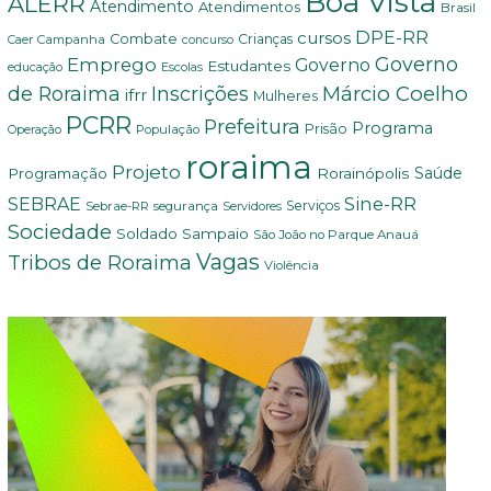
Boa Vista
ALERR
Atendimento
Atendimentos
Brasil
DPE-RR
cursos
Combate
Crianças
Campanha
Caer
concurso
Governo
Emprego
Governo
Estudantes
educação
Escolas
Márcio Coelho
de Roraima
Inscrições
ifrr
Mulheres
PCRR
Prefeitura
Programa
Prisão
População
Operação
roraima
Projeto
Saúde
Programação
Rorainópolis
Sine-RR
SEBRAE
Serviços
Sebrae-RR
segurança
Servidores
Sociedade
Soldado Sampaio
São João no Parque Anauá
Vagas
Tribos de Roraima
Violência