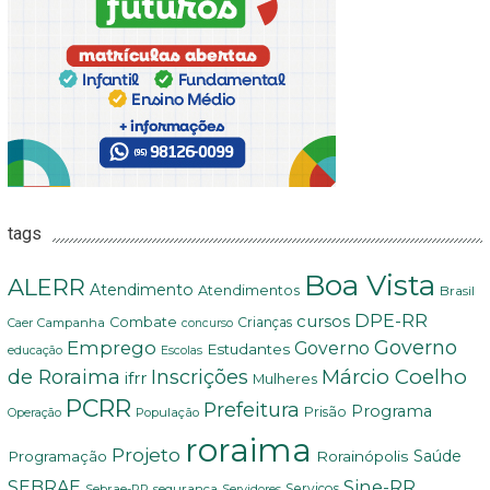
tags
Boa Vista
ALERR
Atendimento
Atendimentos
Brasil
DPE-RR
cursos
Combate
Crianças
Campanha
Caer
concurso
Governo
Emprego
Governo
Estudantes
educação
Escolas
Márcio Coelho
de Roraima
Inscrições
ifrr
Mulheres
PCRR
Prefeitura
Programa
Prisão
População
Operação
roraima
Projeto
Saúde
Programação
Rorainópolis
Sine-RR
SEBRAE
Serviços
Sebrae-RR
segurança
Servidores