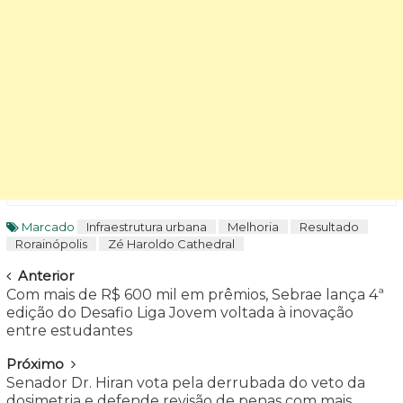
Marcado
Infraestrutura urbana
Melhoria
Resultado
Rorainópolis
Zé Haroldo Cathedral
Navegar
Anterior
Com mais de R$ 600 mil em prêmios, Sebrae lança 4ª
edição do Desafio Liga Jovem voltada à inovação
entre estudantes
Próximo
Senador Dr. Hiran vota pela derrubada do veto da
dosimetria e defende revisão de penas com mais