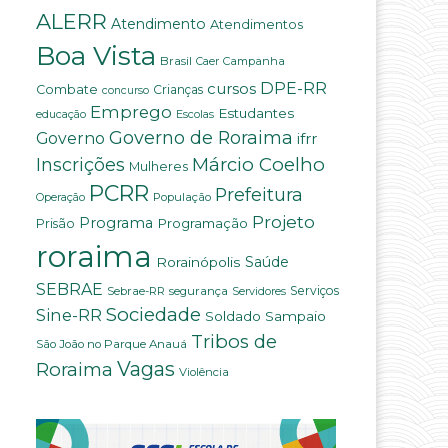
ALERR
Atendimento
Atendimentos
Boa Vista
Brasil
Campanha
Caer
DPE-RR
cursos
Combate
Crianças
concurso
Emprego
Estudantes
educação
Escolas
Governo de Roraima
Governo
ifrr
Márcio Coelho
Inscrições
Mulheres
PCRR
Prefeitura
População
Operação
Projeto
Programa
Programação
Prisão
roraima
Saúde
Rorainópolis
SEBRAE
Serviços
Sebrae-RR
segurança
Servidores
Sociedade
Sine-RR
Soldado Sampaio
Tribos de
São João no Parque Anauá
Vagas
Roraima
Violência