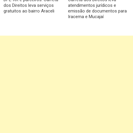
dos Direitos leva serviços
atendimentos jurídicos e
gratuitos ao bairro Araceli
emissão de documentos para
Iracema e Mucajaí