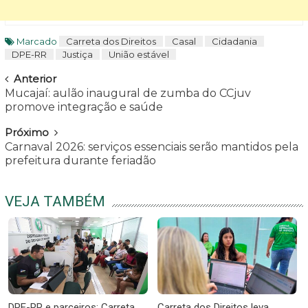
Marcado
Carreta dos Direitos
Casal
Cidadania
DPE-RR
Justiça
União estável
Navegar
Anterior
Mucajaí: aulão inaugural de zumba do CCjuv
promove integração e saúde
Próximo
Carnaval 2026: serviços essenciais serão mantidos pela
prefeitura durante feriadão
VEJA TAMBÉM
DPE-RR e parceiros: Carreta
Carreta dos Direitos leva