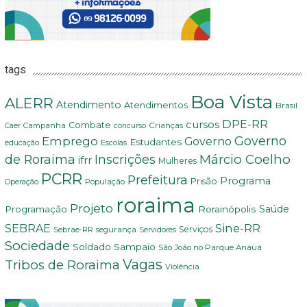
tags
Boa Vista
ALERR
Atendimento
Atendimentos
Brasil
DPE-RR
cursos
Combate
Crianças
Campanha
Caer
concurso
Governo
Emprego
Governo
Estudantes
educação
Escolas
Márcio Coelho
de Roraima
Inscrições
ifrr
Mulheres
PCRR
Prefeitura
Programa
Prisão
População
Operação
roraima
Projeto
Saúde
Programação
Rorainópolis
Sine-RR
SEBRAE
Serviços
Sebrae-RR
segurança
Servidores
Sociedade
Soldado Sampaio
São João no Parque Anauá
Vagas
Tribos de Roraima
Violência