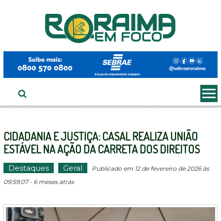
Ir
ao
conteúdo
CIDADANIA E JUSTIÇA: CASAL REALIZA UNIÃO
ESTÁVEL NA AÇÃO DA CARRETA DOS DIREITOS
Destaques
Geral
Publicado em 12 de fevereiro de 2026 às
09:59:07 - 6 meses atrás