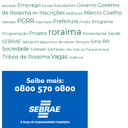
Governo
Emprego
Governo
Estudantes
educação
Escolas
Márcio Coelho
de Roraima
Inscrições
ifrr
Mulheres
PCRR
Prefeitura
Programa
Prisão
População
Operação
roraima
Projeto
Saúde
Programação
Rorainópolis
Sine-RR
SEBRAE
Serviços
Sebrae-RR
segurança
Servidores
Sociedade
Soldado Sampaio
São João no Parque Anauá
Vagas
Tribos de Roraima
Violência