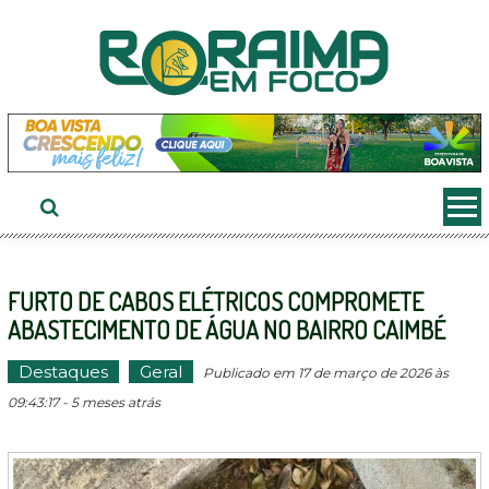
Ir
ao
conteúdo
FURTO DE CABOS ELÉTRICOS COMPROMETE
ABASTECIMENTO DE ÁGUA NO BAIRRO CAIMBÉ
Destaques
Geral
Publicado em 17 de março de 2026 às
09:43:17 - 5 meses atrás