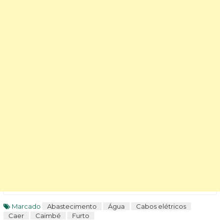
Marcado
Abastecimento
Água
Cabos elétricos
Caer
Caimbé
Furto