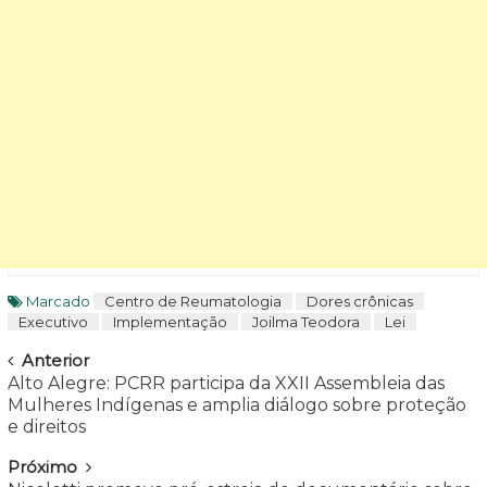
Marcado
Centro de Reumatologia
Dores crônicas
Executivo
Implementação
Joilma Teodora
Lei
Navegar
Anterior
Alto Alegre: PCRR participa da XXII Assembleia das
Mulheres Indígenas e amplia diálogo sobre proteção
e direitos
Próximo