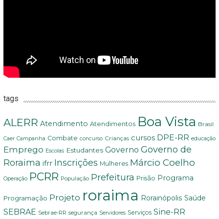
tags
Boa Vista
ALERR
Atendimento
Atendimentos
Brasil
DPE-RR
cursos
Combate
Crianças
Campanha
educação
Caer
concurso
Governo de
Emprego
Governo
Estudantes
Escolas
Márcio Coelho
Roraima
Inscrições
ifrr
Mulheres
PCRR
Prefeitura
Programa
Prisão
População
Operação
roraima
Projeto
Saúde
Programação
Rorainópolis
Sine-RR
SEBRAE
Serviços
Sebrae-RR
segurança
Servidores