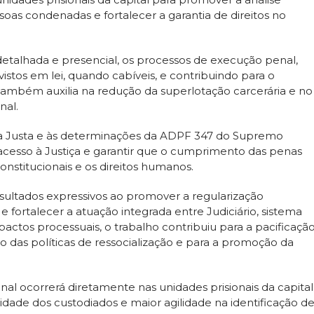
soas condenadas e fortalecer a garantia de direitos no
detalhada e presencial, os processos de execução penal,
istos em lei, quando cabíveis, e contribuindo para o
mbém auxilia na redução da superlotação carcerária e no
nal.
ena Justa e às determinações da ADPF 347 do Supremo
o acesso à Justiça e garantir que o cumprimento das penas
nstitucionais e os direitos humanos.
esultados expressivos ao promover a regularização
 fortalecer a atuação integrada entre Judiciário, sistema
mpactos processuais, o trabalho contribuiu para a pacificaçã
o das políticas de ressocialização e para a promoção da
l ocorrerá diretamente nas unidades prisionais da capital
dade dos custodiados e maior agilidade na identificação d