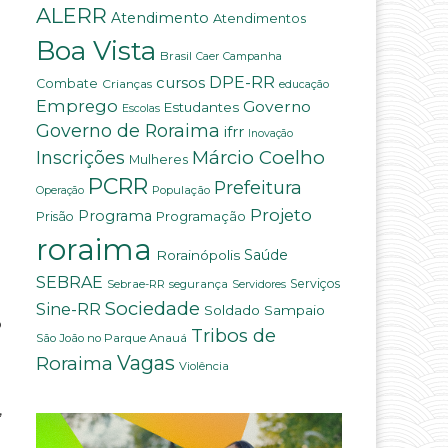
ALERR
Atendimento
Atendimentos
Boa Vista
Brasil
Campanha
Caer
DPE-RR
cursos
Combate
Crianças
educação
Emprego
Governo
Estudantes
Escolas
Governo de Roraima
ifrr
Inovação
Márcio Coelho
Inscrições
Mulheres
PCRR
Prefeitura
População
Operação
Projeto
Programa
Programação
Prisão
roraima
Rorainópolis
Saúde
SEBRAE
Serviços
Sebrae-RR
segurança
Servidores
Sociedade
Sine-RR
Soldado Sampaio
o
Tribos de
São João no Parque Anauá
Vagas
Roraima
Violência
,
e