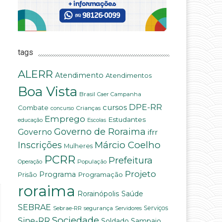
tags
ALERR
Atendimento
Atendimentos
Boa Vista
Brasil
Campanha
Caer
DPE-RR
cursos
Combate
Crianças
concurso
Emprego
Estudantes
educação
Escolas
Governo de Roraima
Governo
ifrr
Márcio Coelho
Inscrições
Mulheres
PCRR
Prefeitura
População
Operação
Projeto
Programa
Programação
Prisão
roraima
Saúde
Rorainópolis
SEBRAE
Serviços
Sebrae-RR
segurança
Servidores
Sociedade
Sine-RR
Soldado Sampaio