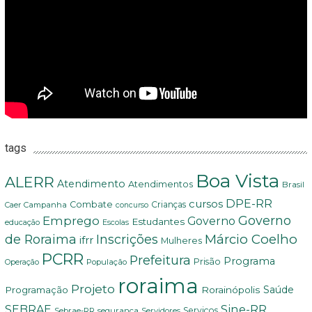
tags
Boa Vista
ALERR
Atendimento
Atendimentos
Brasil
DPE-RR
cursos
Combate
Crianças
Campanha
Caer
concurso
Governo
Emprego
Governo
Estudantes
educação
Escolas
Márcio Coelho
de Roraima
Inscrições
ifrr
Mulheres
PCRR
Prefeitura
Programa
Prisão
População
Operação
roraima
Projeto
Saúde
Programação
Rorainópolis
Sine-RR
SEBRAE
Serviços
Sebrae-RR
segurança
Servidores