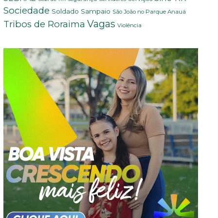
Sociedade
Soldado Sampaio
São João no Parque Anauá
Vagas
Tribos de Roraima
Violência