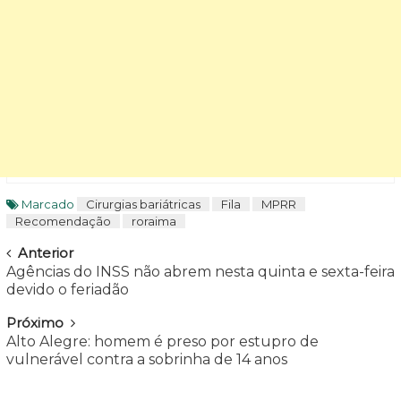
Marcado
Cirurgias bariátricas
Fila
MPRR
Recomendação
roraima
Navegar
Anterior
Agências do INSS não abrem nesta quinta e sexta-feira
devido o feriadão
Próximo
Alto Alegre: homem é preso por estupro de
vulnerável contra a sobrinha de 14 anos