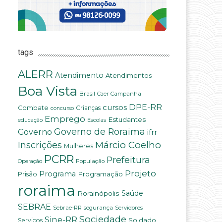
tags
ALERR
Atendimento
Atendimentos
Boa Vista
Brasil
Campanha
Caer
DPE-RR
cursos
Combate
Crianças
concurso
Emprego
Estudantes
educação
Escolas
Governo de Roraima
Governo
ifrr
Márcio Coelho
Inscrições
Mulheres
PCRR
Prefeitura
População
Operação
Projeto
Programa
Programação
Prisão
roraima
Saúde
Rorainópolis
SEBRAE
Sebrae-RR
segurança
Servidores
Sociedade
Sine-RR
Soldado
Serviços